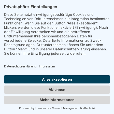
Impressum
Datenschutz
Barrierefreiheit
Wirtschaft
Wissenschaft
Existenzgründung
Talente finden
Leben & Arbeiten
Über Uns
© 2024 Wirtschaftsförderung Region Freiburg e.V.