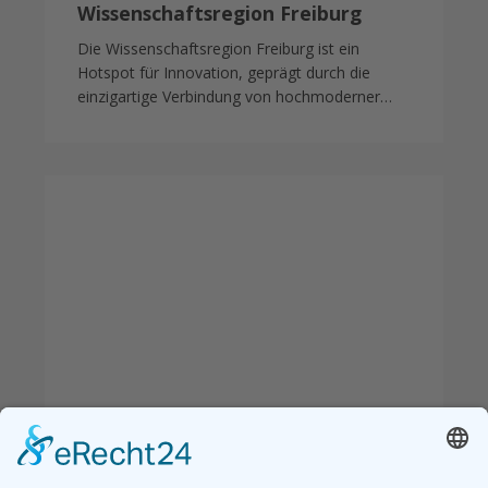
Wissenschaftsregion Freiburg
Die Wissenschaftsregion Freiburg ist ein
Hotspot für Innovation, geprägt durch die
einzigartige Verbindung von hochmoderner…
Rückblick:
7.
Freiburger
Barcamp
Personal
2025