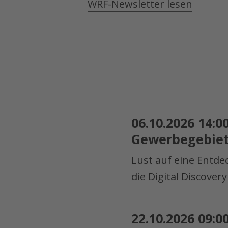
WRF-Newsletter lesen
06.10.2026
06.10.2026 14:0
14:00
Gewerbegebiet
–
18:30
Lust auf eine Entd
Uhr
die Digital Discove
–
Digital
22.10.2026
Discovery
22.10.2026 09:0
09:00