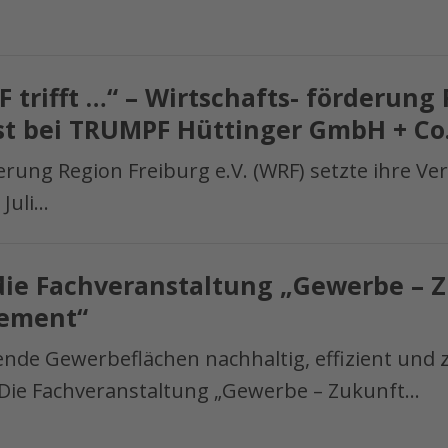
 trifft …“ – Wirtschafts- förderung
st bei TRUMPF Hüttinger GmbH + Co
erung Region Freiburg e.V. (WRF) setzte ihre Ve
tung
 Juli…
die Fachveranstaltung „Gewerbe – 
ement“
nde Gewerbeflächen nachhaltig, effizient und 
 Die Fachveranstaltung „Gewerbe – Zukunft…