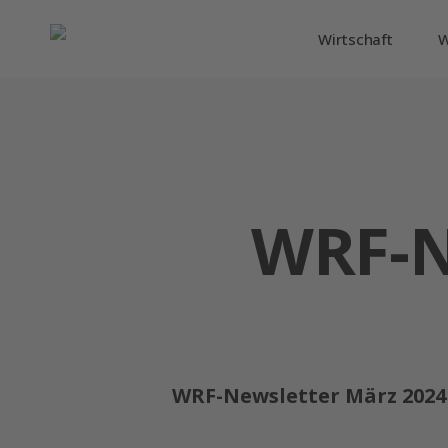
Skip
Wirtschaft
W
to
main
content
WRF-N
WRF-Newsletter März 2024