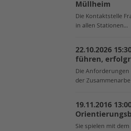
Tour
Müllheim
–
durch
12:30
Die Kontaktstelle F
das
Uhr
in allen Stationen…
Gewerbegebiet
–
Hochdorf
Frau
22.10.2026
–
und
22.10.2026 15:
15:30
Freiburg
Beruf
führen, erfolg
–
Freiburg
18:00
Die Anforderungen
Beratung
Uhr
der Zusammenarbeit
in
–
Müllheim
Shared
19.11.2016
Leadership
19.11.2016 13:0
13:00
–
Orientierungs
–
Gemeinsam
16:30
Sie spielen mit de
führen,