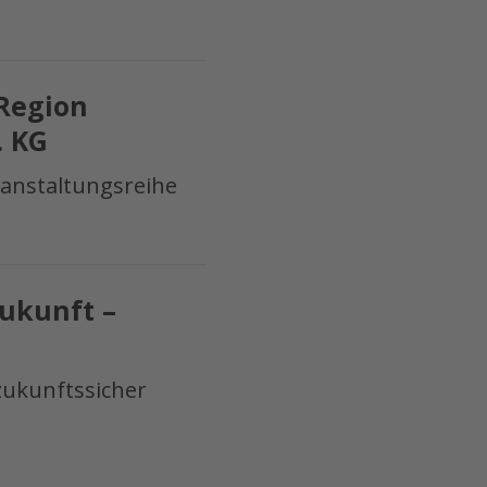
 Region
. KG
ranstaltungsreihe
Zukunft –
zukunftssicher