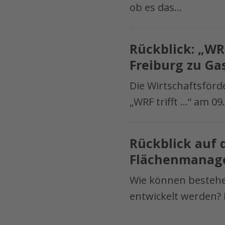
Uhr
ob es das…
erfolgreich
–
handeln
Ich
Rückblick:
gründe!?
Rückblick: „WRF
„WRF
Einstiegs-
Freiburg zu Ga
trifft
und
…“
Die Wirtschaftsförd
Orientierungsbera
–
„WRF trifft …“ am 09.
für
Wirtschafts-
Gründerinnen
förderung
Rückblick
Region
Rückblick auf 
auf
Freiburg
Flächenmanag
die
zu
Fachveranstaltung
Wie können bestehe
Gast
„Gewerbe
entwickelt werden?
bei
–
TRUMPF
Zukunft