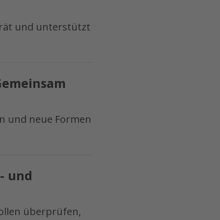
erät und unterstützt
– Gemeinsam
en und neue Formen
s- und
ollen überprüfen,