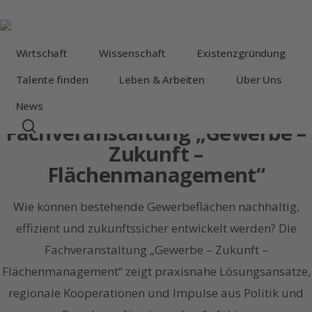
Skip
to
main
Wirtschaft
Wissenschaft
Existenzgründung
content
Wirtschaft
Neuigkeiten
Talente finden
Leben & Arbeiten
Über Uns
Rückblick auf die
News
search
Fachveranstaltung „Gewerbe –
Zukunft –
Flächenmanagement“
Wie können bestehende Gewerbeflächen nachhaltig,
effizient und zukunftssicher entwickelt werden? Die
Fachveranstaltung „Gewerbe – Zukunft –
Flächenmanagement“ zeigt praxisnahe Lösungsansätze,
regionale Kooperationen und Impulse aus Politik und