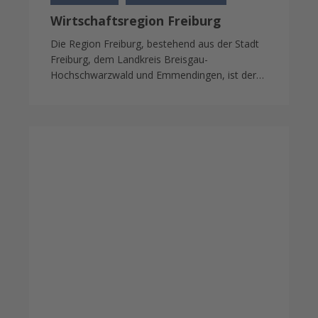
Wirtschaftsregion Freiburg
Die Region Freiburg, bestehend aus der Stadt
Freiburg, dem Landkreis Breisgau-
Hochschwarzwald und Emmendingen, ist der…
Rückblick:
„WRF
trifft
…“
–
Wirtschafts-
förderung
Region
Freiburg
zu