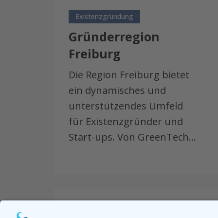
Gründerregion
Freiburg
Existenzgründung
Gründerregion
Freiburg
Die Region Freiburg bietet
ein dynamisches und
unterstützendes Umfeld
für Existenzgründer und
Start-ups. Von GreenTech…
Erfolgsgeschichte
–