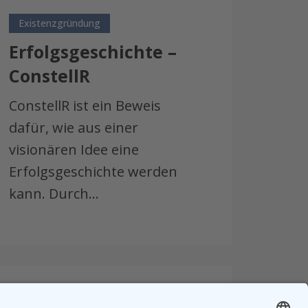
rfolgsgeschichte
Existenzgründung
onstellR
Erfolgsgeschichte –
ConstellR
ConstellR ist ein Beweis
dafür, wie aus einer
visionären Idee eine
Erfolgsgeschichte werden
kann. Durch…
nterstützung
ür