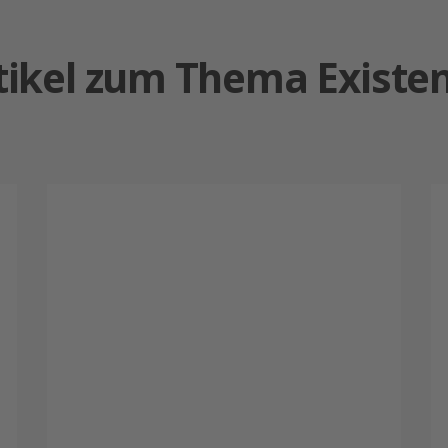
tikel zum Thema Exist
Zukunft.Raum.Schwarzwald
E
–
C