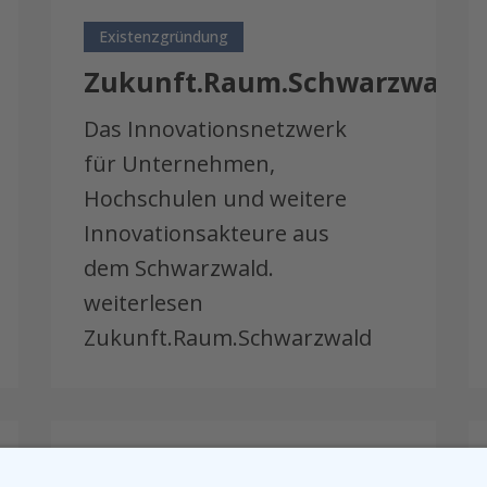
Zukunft.Raum.Schwarzwald
E
–
Existenzgründung
C
Zukunft.Raum.Schwarzwald
Das Innovationsnetzwerk
für Unternehmen,
Hochschulen und weitere
Innovationsakteure aus
dem Schwarzwald.
weiterlesen
Zukunft.Raum.Schwarzwald
Erfolgsgeschichte
U
–
f